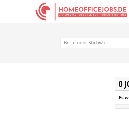
0 
Es w