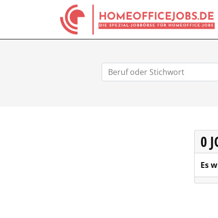
0 
Es w