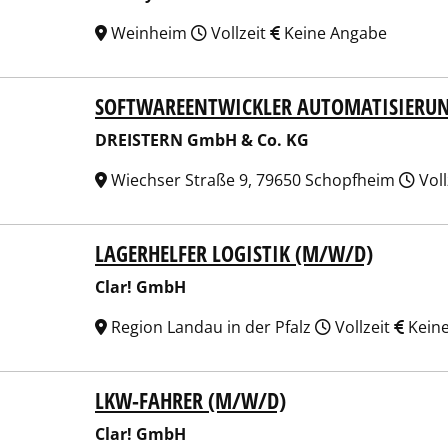
Weinheim
Vollzeit
Keine Angabe
SOFTWAREENTWICKLER AUTOMATISIERUN
STERN GmbH & Co. KG
DREISTERN GmbH & Co. KG
Wiechser Straße 9, 79650 Schopfheim
Voll
LAGERHELFER LOGISTIK (M/W/D)
! GmbH
Clar! GmbH
Region Landau in der Pfalz
Vollzeit
Kein
LKW-FAHRER (M/W/D)
! GmbH
Clar! GmbH