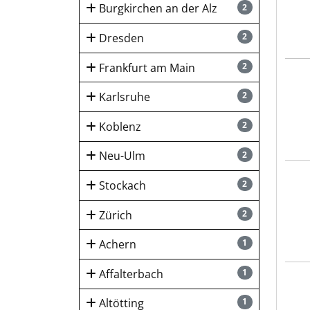
Burgkirchen an der Alz
2
Dresden
2
Frankfurt am Main
2
Sing
Karlsruhe
2
Koblenz
2
Neu-Ulm
2
Schm
Stockach
2
Zürich
2
Achern
1
Affalterbach
1
nora
Altötting
1