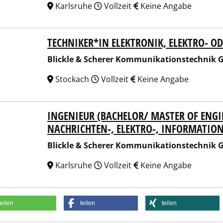
Karlsruhe
Vollzeit
Keine Angabe
TECHNIKER*IN ELEKTRONIK, ELEKTRO- 
kle & Scherer Kommunikationstechnik GmbH & Co KG
Blickle & Scherer Kommunikationstechnik
Stockach
Vollzeit
Keine Angabe
INGENIEUR (BACHELOR/ MASTER OF ENGI
kle & Scherer Kommunikationstechnik GmbH & Co KG
NACHRICHTEN-, ELEKTRO-, INFORMATIO
Blickle & Scherer Kommunikationstechnik
Karlsruhe
Vollzeit
Keine Angabe
teilen
teilen
teilen