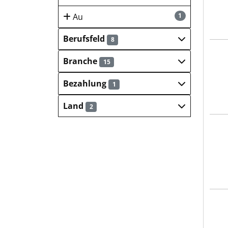
Au
1
Berufsfeld
8
DREI
Branche
15
Bezahlung
1
Land
2
Clar
Clar