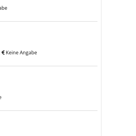
abe
t
Keine Angabe
e