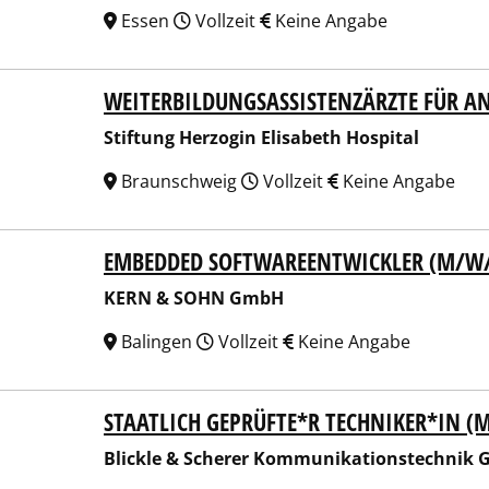
Essen
Vollzeit
Keine Angabe
WEITERBILDUNGSASSISTENZÄRZTE FÜR A
tung Herzogin Elisabeth Hospital
Stiftung Herzogin Elisabeth Hospital
Braunschweig
Vollzeit
Keine Angabe
EMBEDDED SOFTWAREENTWICKLER (M/W
N & SOHN GmbH
KERN & SOHN GmbH
Balingen
Vollzeit
Keine Angabe
STAATLICH GEPRÜFTE*R TECHNIKER*IN (
kle & Scherer Kommunikationstechnik GmbH & Co KG
Blickle & Scherer Kommunikationstechnik