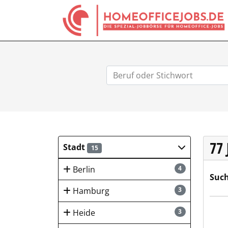
77
Stadt
15
Berlin
4
Such
Hamburg
3
Schm
Heide
3