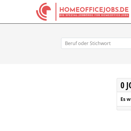
0 
Es w