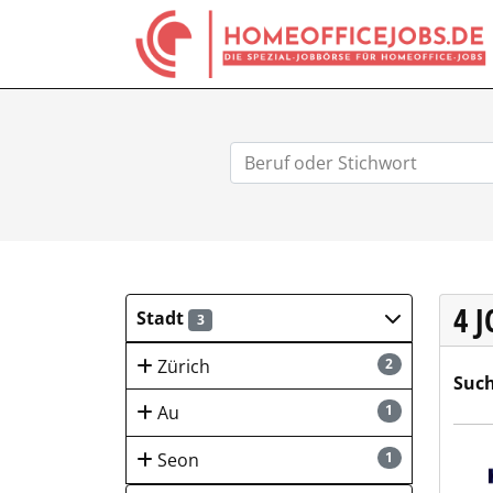
4 
Stadt
3
Zürich
2
Such
Au
1
Hays
Seon
1