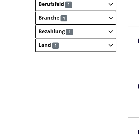
Berufsfeld
1
Branche
1
Bezahlung
1
Hays
Land
1
Hays
Hays