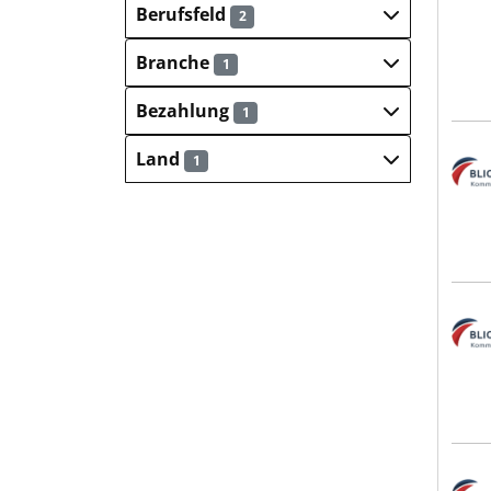
Berufsfeld
2
Branche
1
Bezahlung
1
Blic
Land
1
Blic
Blic