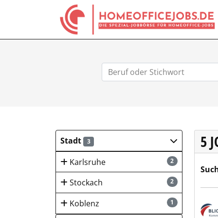
5 
Stadt
3
Karlsruhe
2
Such
Stockach
2
Blic
Koblenz
1