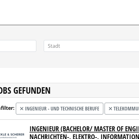
HOMEOFFICEJOBS.DE
JOBS GEFUNDEN
filter:
INGENIEUR - UND TECHNISCHE BERUFE
TELEKOMMUN
INGENIEUR (BACHELOR/ MASTER OF ENGI
kle & Scherer Kommunikationstechnik GmbH & Co KG
NACHRICHTEN-, ELEKTRO-, INFORMATIO