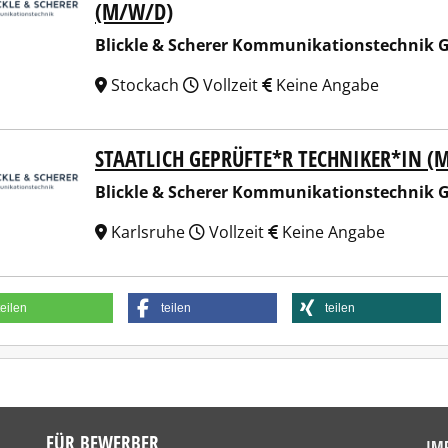
(M/W/D)
Blickle & Scherer Kommunikationstechnik
Stockach
Vollzeit
Keine Angabe
STAATLICH GEPRÜFTE*R TECHNIKER*IN (
kle & Scherer Kommunikationstechnik GmbH & Co KG
Blickle & Scherer Kommunikationstechnik
Karlsruhe
Vollzeit
Keine Angabe
teilen
teilen
teilen
FÜR BEWERBER
IM