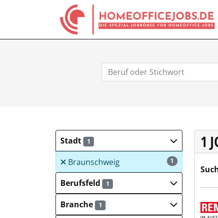
1 
Stadt
1
Braunschweig
1
Such
Berufsfeld
1
REMO
Branche
1