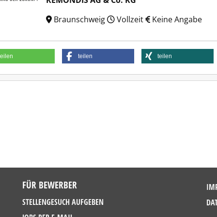
REMONDIS AG & Co. KG
Braunschweig
Vollzeit
Keine Angabe
teilen
teilen
teilen
FÜR BEWERBER
IM
STELLENGESUCH AUFGEBEN
DA