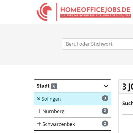
3 
Stadt
6
Solingen
3
Such
Nürnberg
2
REMO
Schwarzenbek
2