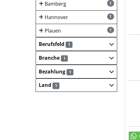
Bamberg
1
Hannover
1
Plauen
1
REMO
Berufsfeld
1
Branche
1
Bezahlung
1
Land
1
REMO