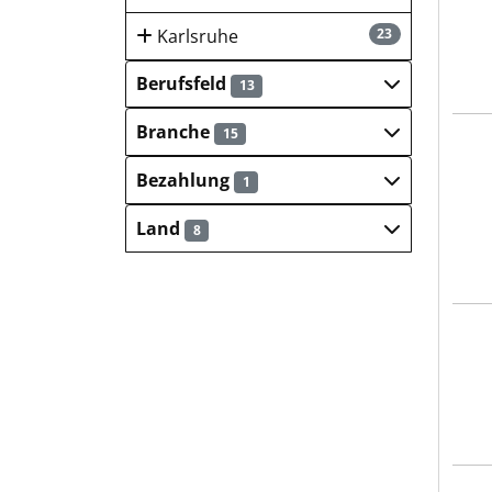
Karlsruhe
23
Berufsfeld
13
Branche
15
Krei
Bezahlung
1
Land
8
Frei