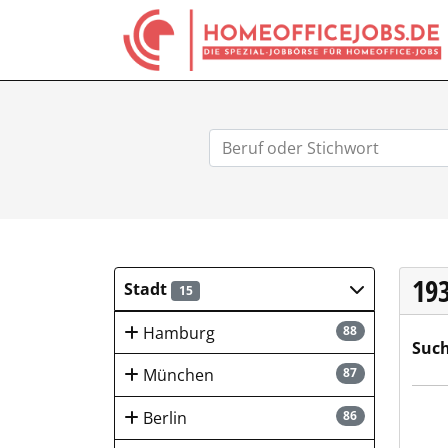
19
Stadt
15
Hamburg
88
Such
München
87
HUK-
Berlin
86