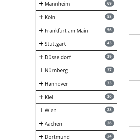
Mannheim
69
Köln
58
Frankfurt am Main
56
HUK-
Stuttgart
43
Düsseldorf
39
Nürnberg
37
Hannover
33
hygi
Kiel
30
Wien
28
Aachen
26
hygi
Dortmund
24