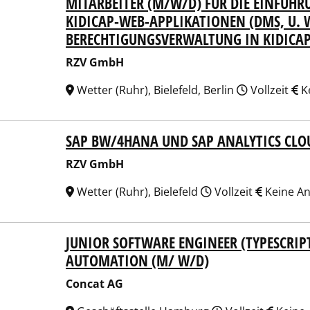
MITARBEITER (M/W/D) FÜR DIE EINFÜH
 GmbH
KIDICAP-WEB-APPLIKATIONEN (DMS, U. W
BERECHTIGUNGSVERWALTUNG IN KIDICA
RZV GmbH
Wetter (Ruhr), Bielefeld, Berlin
Vollzeit
K
SAP BW/4HANA UND SAP ANALYTICS CLO
 GmbH
RZV GmbH
Wetter (Ruhr), Bielefeld
Vollzeit
Keine A
JUNIOR SOFTWARE ENGINEER (TYPESCRIPT
at AG
AUTOMATION (M/ W/D)
Concat AG