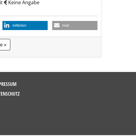
it
Keine Angabe
mitteilen
mail
e »
PRESSUM
TENSCHUTZ