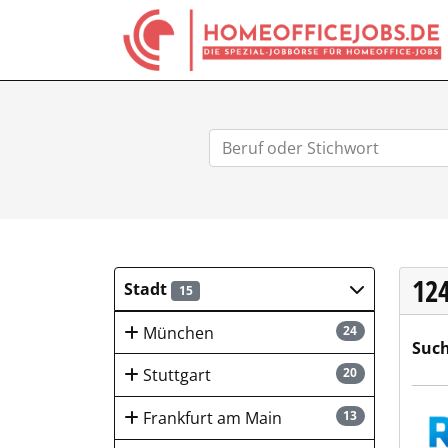
12
Stadt
15
München
24
Such
Stuttgart
20
RZV
Frankfurt am Main
13