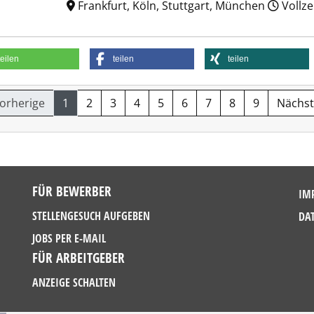
Frankfurt, Köln, Stuttgart, München
Vollze
teilen
teilen
teilen
Vorherige
1
2
3
4
5
6
7
8
9
Nächst
FÜR BEWERBER
IM
STELLENGESUCH AUFGEBEN
DA
JOBS PER E-MAIL
FÜR ARBEITGEBER
ANZEIGE SCHALTEN