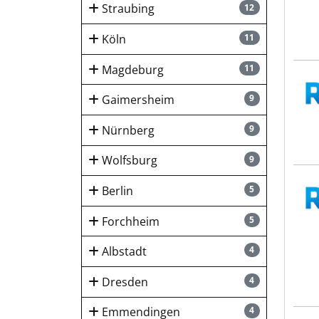
Straubing
12
Köln
11
Magdeburg
11
RZV
Gaimersheim
9
Nürnberg
9
Wolfsburg
9
RZV
Berlin
5
Forchheim
5
Albstadt
4
Dresden
4
Emmendingen
4