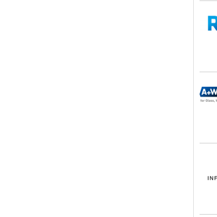
RZV
A+W
INF