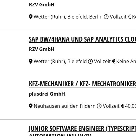
RZV GmbH
Wetter (Ruhr), Bielefeld, Berlin
Vollzeit
K
SAP BW/4HANA UND SAP ANALYTICS CLO
 GmbH
RZV GmbH
Wetter (Ruhr), Bielefeld
Vollzeit
Keine A
KFZ-MECHANIKER / KFZ- MECHATRONIKE
drei GmbH
plusdrei GmbH
Neuhausen auf den Fildern
Vollzeit
40.0
JUNIOR SOFTWARE ENGINEER (TYPESCRIPT
at AG