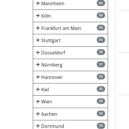
Mannheim
69
Köln
58
HUK-
Frankfurt am Main
56
Stuttgart
43
Düsseldorf
39
hygi
Nürnberg
37
Hannover
33
Kiel
30
Wien
28
hygi
Aachen
26
Dortmund
24