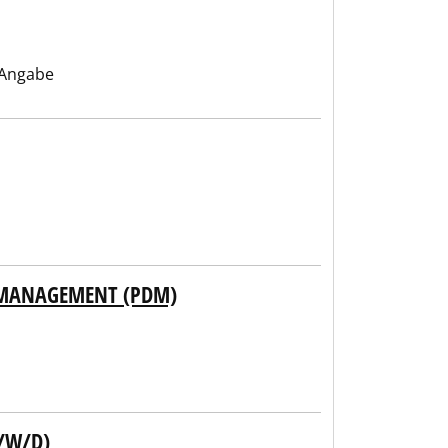
 Angabe
 MANAGEMENT (PDM)
M/W/D)