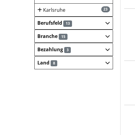
Karlsruhe
23
Krei
Berufsfeld
13
Branche
15
Bezahlung
3
Land
8
Frei
RZV