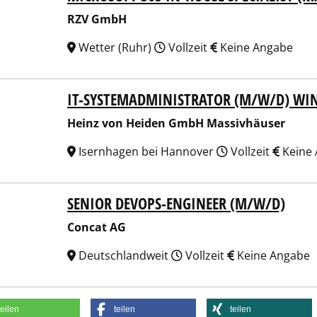
RZV GmbH
Wetter (Ruhr)
Vollzeit
Keine Angabe
IT-SYSTEMADMINISTRATOR (M/W/D) W
z von Heiden GmbH Massivhäuser
Heinz von Heiden GmbH Massivhäuser
Isernhagen bei Hannover
Vollzeit
Keine
SENIOR DEVOPS-ENGINEER (M/W/D)
at AG
Concat AG
Deutschlandweit
Vollzeit
Keine Angabe
teilen
teilen
teilen