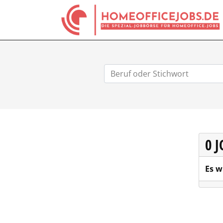
0 
Es w