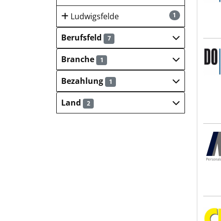
Ludwigsfelde
1
Berufsfeld
7
DOWE
Branche
1
Bezahlung
1
Land
2
M³ 
CITT