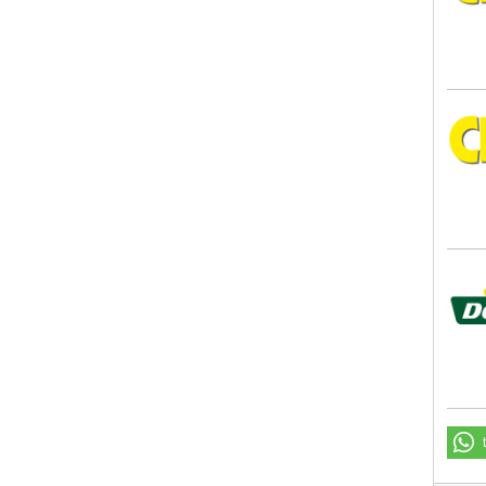
CITT
Dehn