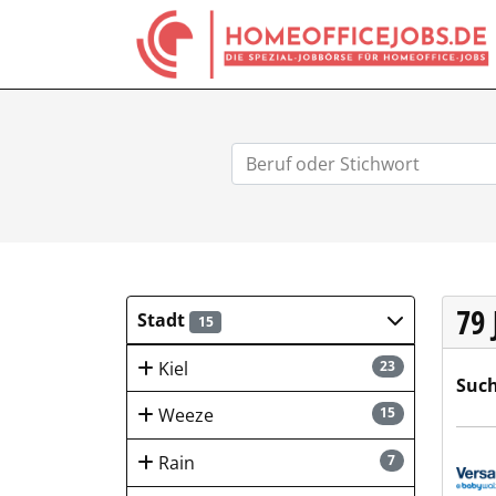
79
Stadt
15
Kiel
23
Such
Weeze
15
Vers
Rain
7