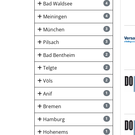
Bad Waldsee
4
Meiningen
4
München
3
Vers
Pilsach
3
Bad Bentheim
2
Telgte
2
DOWE
Völs
2
Anif
1
Bremen
1
Hamburg
1
DOWE
Hohenems
1