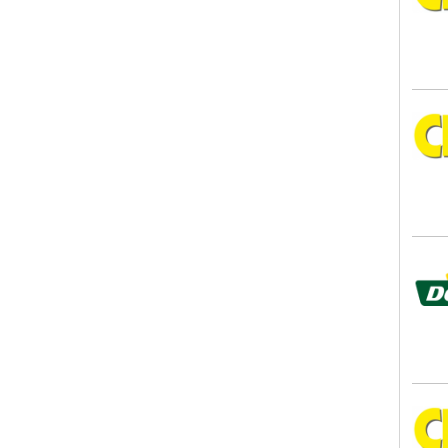
CITT
Dehn
CITT