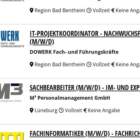
Region Bad Bentheim
Vollzeit
Keine Ang
IT-PROJEKTKOORDINATOR - NACHWUCHSF
RK Fach- und Führungskräfte
(M/W/D)
DOWERK Fach- und Führungskräfte
Region Bad Bentheim
Vollzeit
Keine Ang
SACHBEARBEITER (M/W/D) - IM- UND EX
Personalmanagement GmbH
M³ Personalmanagement GmbH
Lüneburg
Vollzeit
Keine Angabe
FACHINFORMATIKER (M/W/D) - FACHR
I Unternehmensgruppe