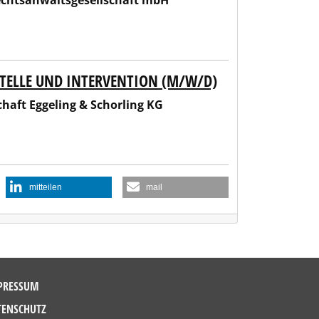
Rechtsanwaltsgesellschaft mbH
STELLE UND INTERVENTION (M/W/D)
orling KG
haft Eggeling & Schorling KG
mitteilen
mail
PRESSUM
TENSCHUTZ