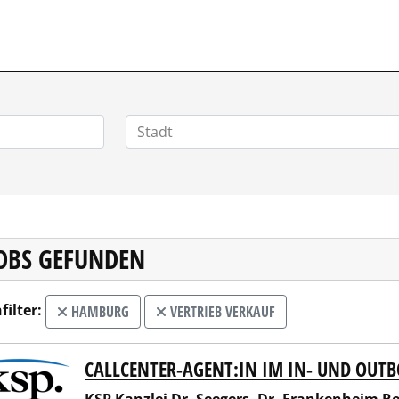
HOMEOFFICEJOBS.DE
JOBS GEFUNDEN
filter:
HAMBURG
VERTRIEB VERKAUF
CALLCENTER-AGENT:IN IM IN- UND OUT
Kanzlei Dr. Seegers, Dr. Frankenheim Rechtsanwaltsgesells