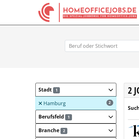
2 
Stadt
1
Hamburg
2
Such
Berufsfeld
1
KSP 
Branche
2