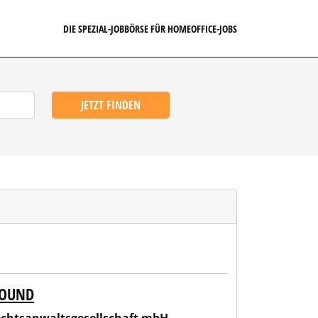
DIE SPEZIAL-JOBBÖRSE FÜR HOMEOFFICE-JOBS
JETZT FINDEN
BOUND
chaft mbH