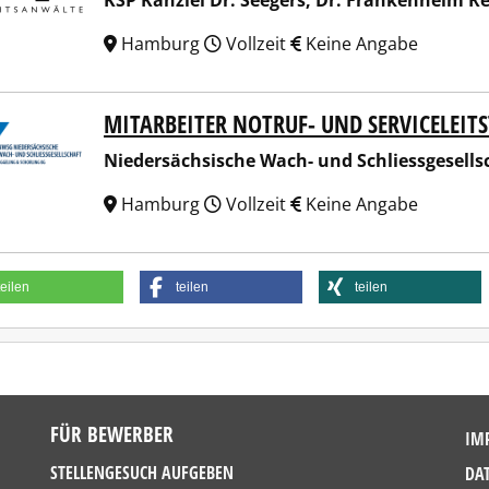
KSP Kanzlei Dr. Seegers, Dr. Frankenheim 
Hamburg
Vollzeit
Keine Angabe
MITARBEITER NOTRUF- UND SERVICELEIT
ersächsische Wach- und Schliessgesellschaft Eggeling & Sch
Niedersächsische Wach- und Schliessgesellsc
Hamburg
Vollzeit
Keine Angabe
teilen
teilen
teilen
FÜR BEWERBER
IM
STELLENGESUCH AUFGEBEN
DA