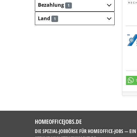
Bezahlung
1
Land
1
Nied
HOMEOFFICEJOBS.DE
DIE SPEZIAL-JOBBÖRSE FÜR HOMEOFFICE-JOBS — EIN