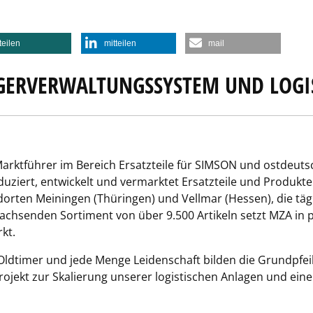
teilen
mitteilen
mail
GERVERWALTUNGSSYSTEM UND LOGI
rktführer im Bereich Ersatzteile für SIMSON und ostdeuts
uziert, entwickelt und vermarktet Ersatzteile und Produkt
dorten Meiningen (Thüringen) und Vellmar (Hessen), die täg
chsenden Sortiment von über 9.500 Artikeln setzt MZA in pu
kt.
r Oldtimer und jede Menge Leidenschaft bilden die Grundpfe
rojekt zur Skalierung unserer logistischen Anlagen und eine