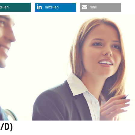
teilen
mitteilen
mail
/D)