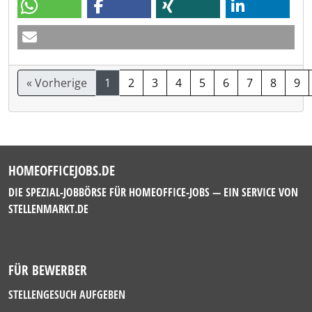
« Vorherige
1
2
3
4
5
6
7
8
9
HOMEOFFICEJOBS.DE
DIE SPEZIAL-JOBBÖRSE FÜR HOMEOFFICE-JOBS — EIN SERVICE VON
STELLENMARKT.DE
FÜR BEWERBER
STELLENGESUCH AUFGEBEN